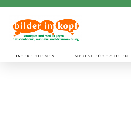
Zum
Inhalt
springen
UNSERE THEMEN
IMPULSE FÜR SCHULEN
Two Boys Kissing
Bücher
sexuelle und geschlechtliche
Vielfalt/Identität