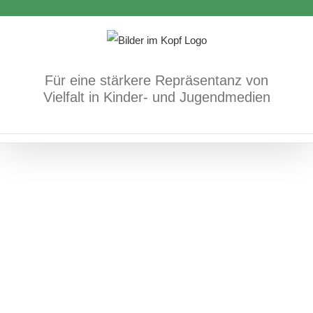
Zum
Inhalt
springen
Für eine stärkere Repräsentanz von
Vielfalt in Kinder- und Jugendmedien
Gelbe Blumen für Papa
Bücher
Körper/Psyche/Gefühle
Trauer und Tod