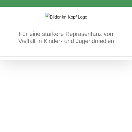
Zum
Inhalt
springen
Für eine stärkere Repräsentanz von
Du bist da und du bist wunderschön
Vielfalt in Kinder- und Jugendmedien
Bücher
Körper/Psyche/Gefühle
positives
Vorkommen/Diversität