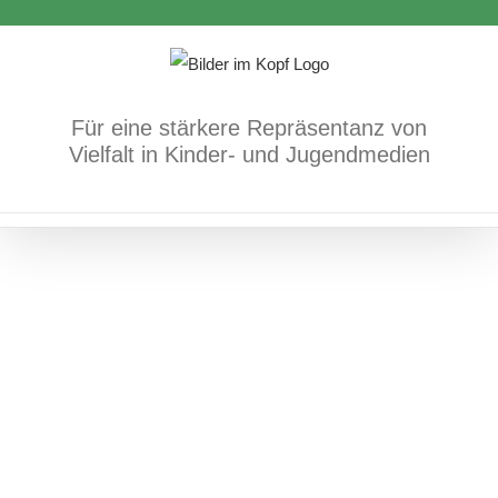
Molly & das große Nichts
Zum
Inhalt
Bücher
Körper/Psyche/Gefühle
springen
Für eine stärkere Repräsentanz von
Vielfalt in Kinder- und Jugendmedien