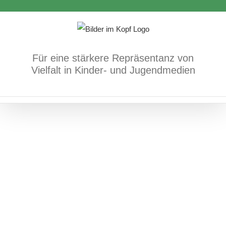
Zum
Inhalt
springen
Für eine stärkere Repräsentanz von
Schattenschwester
Vielfalt in Kinder- und Jugendmedien
Bücher
Körper/Psyche/Gefühle