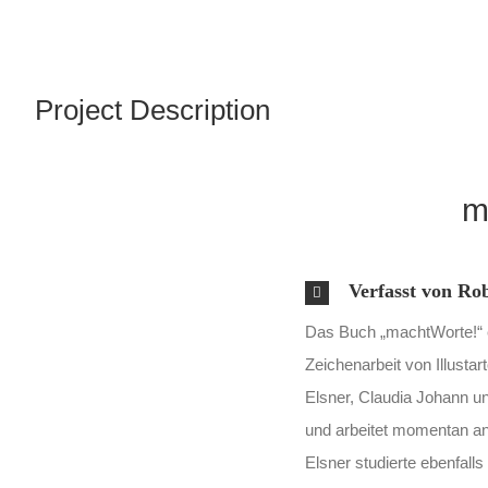
Project Description
m
Verfasst von Ro
Das Buch „machtWorte!“ e
Zeichenarbeit von Illusta
Elsner, Claudia Johann un
und arbeitet momentan an
Elsner studierte ebenfall