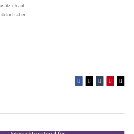
usätzlich auf
mödiantischen
Anti-Rassismus für Schüler*innen
Facebook
X
Tumblr
Pinterest
E-
Mail