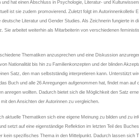
n und hat einen Abschluss in Psychologie, Literatur- und Kulturwisse
ell ist sie zudem promovierend. Zuletzt folgt im Autorinnenkolletiv E
 deutsche Literatur und Gender Studies. Als Zeichnerin fungierte in 
tz. Sie arbeitet weiterhin als Mitarbeiterin von verschiedenen feminist
erschiedene Thematiken anzusprechen und eine Diskussion anzurege
von Nationalität bis hin zu Familienkonzepten und der blinden Akzep
inen Satz, den man selbstständig interpretieren kann. Unterstützt wir
 das Buch und alle 26 Anregungen aufgenommen hat, findet man auf d
en anregen wollten. Dadurch bietet sich die Möglichkeit den Satz erne
d mit den Ansichten der Autorinnen zu vergleichen.
h aktuelle Thematiken sich eine eigene Meinung zu bilden und zu inf
d setzt auf eine eigenständige Reflektion im letzten Teil des Buches
er kein spezifisches Thema in den Mittelpunkt. Dadurch lassen sich