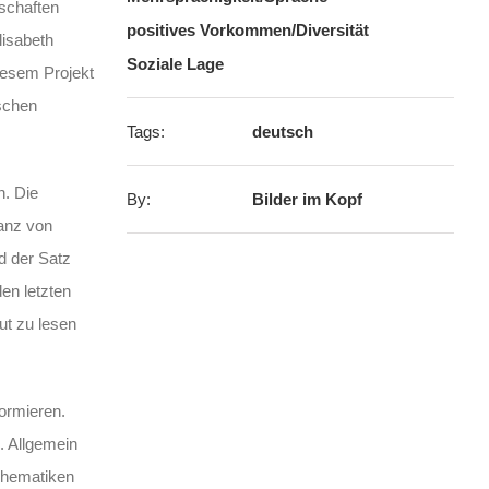
nschaften
positives Vorkommen/Diversität
lisabeth
Soziale Lage
diesem Projekt
ischen
Tags:
deutsch
n. Die
By:
Bilder im Kopf
tanz von
d der Satz
en letzten
ut zu lesen
ormieren.
. Allgemein
 Thematiken