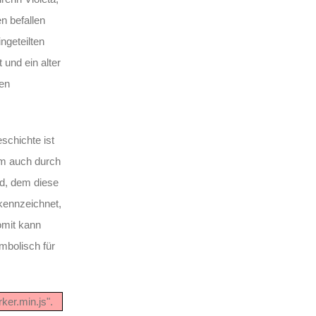
n befallen
ngeteilten
 und ein alter
hen
schichte ist
lem auch durch
ad, dem diese
kennzeichnet,
omit kann
mbolisch für
ker.min.js".