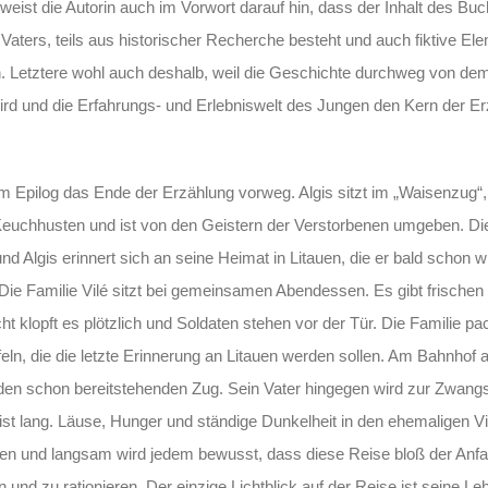
eist die Autorin auch im Vorwort darauf hin, dass der Inhalt des Buch
Vaters, teils aus historischer Recherche besteht und auch fiktive Ele
n. Letztere wohl auch deshalb, weil die Geschichte durchweg von de
 wird und die Erfahrungs- und Erlebniswelt des Jungen den Kern der E
m Epilog das Ende der Erzählung vorweg. Algis sitzt im „Waisenzug“
an Keuchhusten und ist von den Geistern der Verstorbenen umgeben. Di
nd Algis erinnert sich an seine Heimat in Litauen, die er bald schon 
Die Familie Vilé sitzt bei gemeinsamen Abendessen. Es gibt frischen
lopft es plötzlich und Soldaten stehen vor der Tür. Die Familie pac
pfeln, die die letzte Erinnerung an Litauen werden sollen. Am Bahnh
n den schon bereitstehenden Zug. Sein Vater hingegen wird zur Zwangs
ien ist lang. Läuse, Hunger und ständige Dunkelheit in den ehemaligen
sen und langsam wird jedem bewusst, dass diese Reise bloß der Anfa
und zu rationieren. Der einzige Lichtblick auf der Reise ist seine Leh