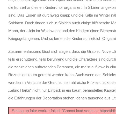
die kurzerhand einen Kinderchor organisiert. In Sibirien ange
sind. Das Essen ist durchweg knapp und die Kälte im Winter n
Soldaten. Doch finden sich in Sibirien auch einige hilfsbereite M
Mann, der allein im Wald wohnt und den Kindern einen Bienensto
Kriegsgefangenen. Und so lernen die Kinder schließlich Origam
Zusammenfassend lässt sich sagen, dass die Graphic Novel „Sib
teils erschütternd, teils berührend und die Charaktere sind dur
die zahlreichen auftretenden Personen, die meist auf jeweils ein
Rezension kaum gerecht werden kann. Auch wenn das Schicksal 
werden im Verlaufe der Geschichte zahlreiche Einzelschicksale
„Sibiro Haiku“ nicht nur Einblick in ein kaum behandeltes Kap
die Erfahrungen der Deportation stehen, denen tausende aus L
Setting up fake worker failed: "Cannot load script at: https://