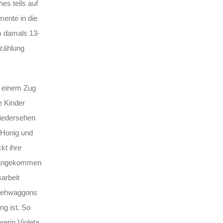
es teils auf
mente in die
m damals 13-
rzählung
, einem Zug
e Kinder
wiedersehen
 Honig und
kt ihre
of angekommen
arbeit
 Viehwaggons
ng ist. So
rerin Violeta,