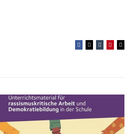
Anti-Rassismus für Schüler*innen
Facebook
X
Tumblr
Pinterest
E-
Mail