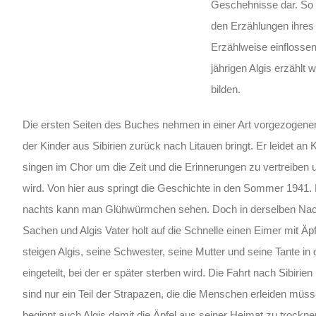
Geschehnisse dar. So w
den Erzählungen ihres 
Erzählweise einflosse
jährigen Algis erzählt
bilden.
Die ersten Seiten des Buches nehmen in einer Art vorgezogene
der Kinder aus Sibirien zurück nach Litauen bringt. Er leidet 
singen im Chor um die Zeit und die Erinnerungen zu vertreiben u
wird. Von hier aus springt die Geschichte in den Sommer 1941. 
nachts kann man Glühwürmchen sehen. Doch in derselben Nacht k
Sachen und Algis Vater holt auf die Schnelle einen Eimer mit Ä
steigen Algis, seine Schwester, seine Mutter und seine Tante i
eingeteilt, bei der er später sterben wird. Die Fahrt nach Sibir
sind nur ein Teil der Strapazen, die die Menschen erleiden müs
beginnt auch Algis damit die Äpfel aus seiner Heimat zu trocknen 