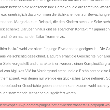
kommen beziehen die Menschen ihre Baracken, die allesamt von Wanze
ahezu unerträglich dazu kommen die Schikanen der zur Bewachung ei
enschen. Margarita zum Beispiel, die den Kindern stets zur Seite steht
ck schenkt. Darüber hinaus gibt es spärlichen Kontakt mit japanisc
i und hören nachts der Taiko Trommel zu.
iro Haiku“ wohl vor allem für junge Erwachsene geeignet ist. Die Ge
chaus vielschichtig gezeichnet. Dadurch erhält die Geschichte, vor al
er Seite vorgestellt und charakterisiert werden, einen Komplexitätsgr
von Algiukas Vilé im Vordergrund steht und die Erzählperspektive 
 thematisiert, von denen nur wenige ein glückliches Ende nehmen. S
itel europäischer Geschichte geben, sondern kann zudem wohl auch sy
itauen stammende Menschen ausgeliefert waren.
bilderimkopf.eu/wp-content/plugins/pdf-embedder/assets/js/pdfjs/pdf.wor