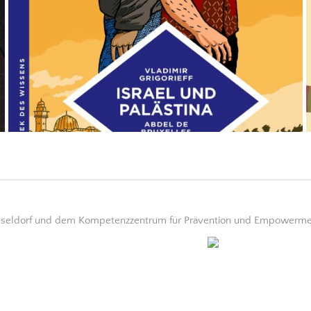
üsseldorf und dem Kompetenzzentrum für Prävention und Empowerment