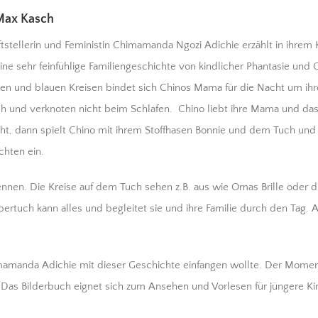
 Max Kasch
iftstellerin und Feministin Chimamanda Ngozi Adichie erzählt in ihrem
e sehr feinfühlige Familiengeschichte von kindlicher Phantasie und 
ten und blauen Kreisen bindet sich Chinos Mama für die Nacht um ihr
ch und verknoten nicht beim Schlafen. Chino liebt ihre Mama und d
eht, dann spielt Chino mit ihrem Stoffhasen Bonnie und dem Tuch und 
chten ein.
kennen. Die Kreise auf dem Tuch sehen z.B. aus wie Omas Brille oder 
ertuch kann alles und begleitet sie und ihre Familie durch den Tag
imamanda Adichie mit dieser Geschichte einfangen wollte. Der Momen
. Das Bilderbuch eignet sich zum Ansehen und Vorlesen für jüngere Ki