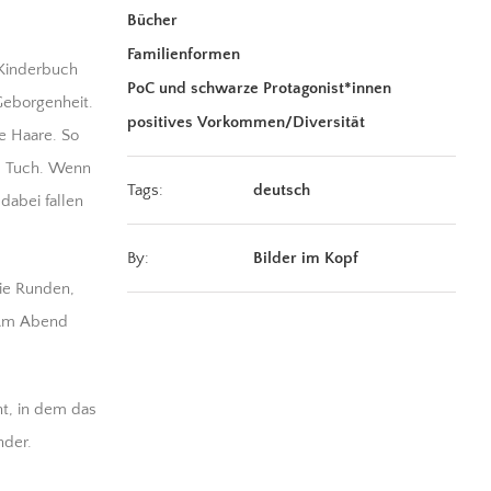
Bücher
Familienformen
 Kinderbuch
PoC und schwarze Protagonist*innen
Geborgenheit.
positives Vorkommen/Diversität
e Haare. So
as Tuch. Wenn
Tags:
deutsch
dabei fallen
By:
Bilder im Kopf
die Runden,
. Am Abend
t, in dem das
nder.