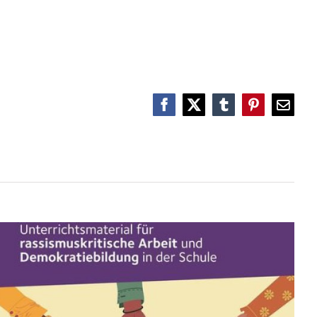
Anti-Rassismus für Schüler*innen
Facebook
X
Tumblr
Pinterest
E-
Mail