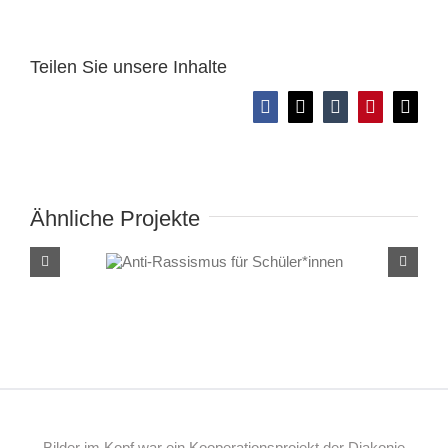
Teilen Sie unsere Inhalte
Facebook
X
Tumblr
Pinterest
E-
Mail
Ähnliche Projekte
Anti-Rassismus für
Schüler*innen
Bilder im Kopf war ein Kooperationsprojekt der Diakonie