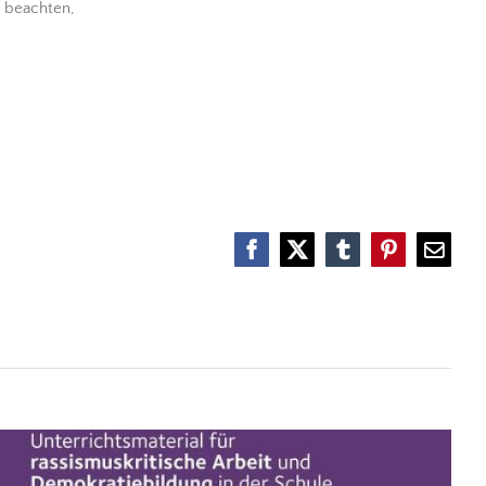
 beachten,
Anti-Rassismus für Schüler*innen
Facebook
X
Tumblr
Pinterest
E-
Mail