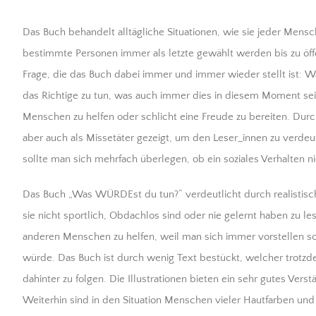
Das Buch behandelt alltägliche Situationen, wie sie jeder Mens
bestimmte Personen immer als letzte gewählt werden bis zu öff
Frage, die das Buch dabei immer und immer wieder stellt ist: 
das Richtige zu tun, was auch immer dies in diesem Moment sei
Menschen zu helfen oder schlicht eine Freude zu bereiten. Dur
aber auch als Missetäter gezeigt, um den Leser_innen zu verdeut
sollte man sich mehrfach überlegen, ob ein soziales Verhalten n
Das Buch „Was WÜRDEst du tun?“ verdeutlicht durch realistisch
sie nicht sportlich, Obdachlos sind oder nie gelernt haben zu le
anderen Menschen zu helfen, weil man sich immer vorstellen sol
würde. Das Buch ist durch wenig Text bestückt, welcher trotzde
dahinter zu folgen. Die Illustrationen bieten ein sehr gutes Vers
Weiterhin sind in den Situation Menschen vieler Hautfarben und 