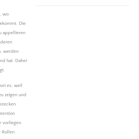
t, wo
tbekommt. Die
u appellieren
nderen
n, werden
and hat. Daher
gt.
ei es, weil
 zu zeigen und
 stecken
ntention
e vorliegen.
e Rollen