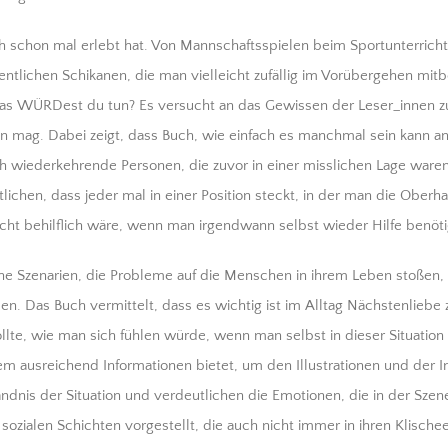
ch schon mal erlebt hat. Von Mannschaftsspielen beim Sportunterrich
entlichen Schikanen, die man vielleicht zufällig im Vorübergehen mi
Was WÜRDest du tun? Es versucht an das Gewissen der Leser_innen z
n mag. Dabei zeigt, dass Buch, wie einfach es manchmal sein kann a
ch wiederkehrende Personen, die zuvor in einer misslichen Lage ware
lichen, dass jeder mal in einer Position steckt, in der man die Oberh
icht behilflich wäre, wenn man irgendwann selbst wieder Hilfe benöti
e Szenarien, die Probleme auf die Menschen in ihrem Leben stoßen, s
sen. Das Buch vermittelt, dass es wichtig ist im Alltag Nächstenliebe
lte, wie man sich fühlen würde, wenn man selbst in dieser Situation
m ausreichend Informationen bietet, um den Illustrationen und der I
tändnis der Situation und verdeutlichen die Emotionen, die in der Szen
sozialen Schichten vorgestellt, die auch nicht immer in ihren Klische