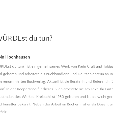
ÜRDEst du tun?
bin Hochhausen
Est du tun?“ ist ein gemeinsames Werk von Karin Gruß und Tobias 
al geboren und arbeitete als Buchhändlerin und Deutschlehrerin an R
en renommierten Buchverlag. Aktuell ist sie Beraterin und Referentin f
orf. In der Kooperation für dieses Buch arbeitete sie am Text. Ihr Part
ustration des Werkes. Krejtschi ist 1980 geboren und ist als wichtiger
chkünstler bekannt. Neben der Arbeit an Büchern, ist er als Dozent u
tätig.