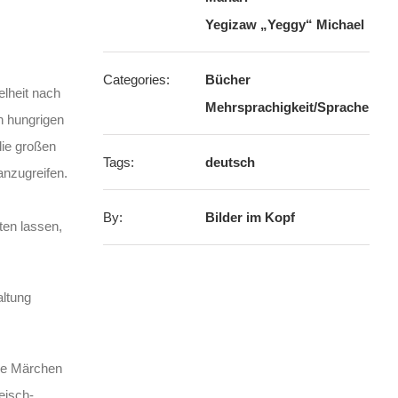
Yegizaw „Yeggy“ Michael
Categories:
Bücher
lheit nach
Mehrsprachigkeit/Sprache
n hungrigen
die großen
Tags:
deutsch
anzugreifen.
By:
Bilder im Kopf
en lassen,
altung
rne Märchen
eisch-