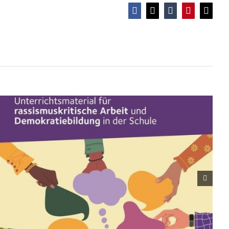
Anti-Rassismus für Schüler*innen
Facebook
X
Tumblr
Pinterest
E-
Mail