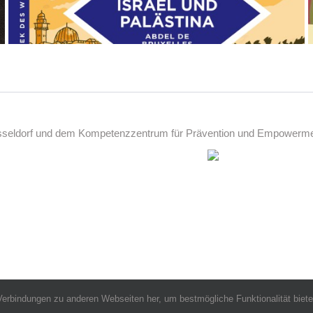
üsseldorf und dem Kompetenzzentrum für Prävention und Empowerment
Verbindungen zu anderen Webseiten her, um bestmögliche Funktionalität biet
m Kopf. Alle Rechte vorbehalten. | Ein Projekt der
Diakonie Düsseldorf
| Web Desi