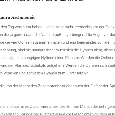
 Laura Aschmonait
en Tag verträumt haben und es nicht mehr rechtzeitig vor der Dunke
 diese gemeinsam die Nacht draußen verbringen. Die Angst vor de
nge die vier Ochsen zusammenhalten und eng beieinander schlafen, 
richtung, sind sie unangreifbar, trauen sich die Hyänen nicht, diese 
kal schlägt den hungrigen Hyänen einen Plan vor. Werden die Ochsen
ird der Plan des Schakals aufgehen? Werden die Ochsen sich spalt
e verlieren und somit den Hyänen zum Opfer fallen?
e die von der Macht des Zusammenhalts aber auch der Gefahr der Sp
entstand aus einer Zusammenarbeit des Eritreer Mahari der sehr ge
 Tuckermann. Wunderbar illustriert wurde die Geschichte von dem eritr