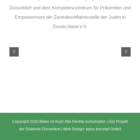
Düsseldorf und dem Kompetenzzentrum für Prävention und
Empowerment der Zentralwohlfahrtsstelle der Juden in
Deutschland e.V.
Copyright 2020 Bilder im Kopf. Alle Rechte vorbehalten. | Ein Projekt
der
Diakonie Düsseldorf
| Web Design:
kplus konzept GmbH