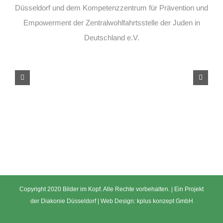
Düsseldorf und dem Kompetenzzentrum für Prävention und
Empowerment der Zentralwohlfahrtsstelle der Juden in
Deutschland e.V.
Copyright 2020 Bilder im Kopf. Alle Rechte vorbehalten. | Ein Projekt
der
Diakonie Düsseldorf
| Web Design:
kplus konzept GmbH