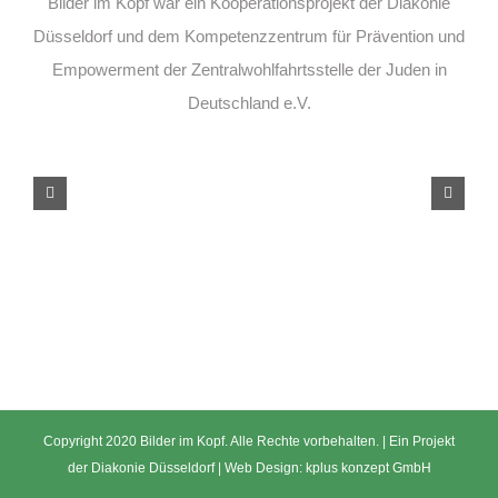
Bilder im Kopf war ein Kooperationsprojekt der Diakonie
Düsseldorf und dem Kompetenzzentrum für Prävention und
Empowerment der Zentralwohlfahrtsstelle der Juden in
Deutschland e.V.
Copyright 2020 Bilder im Kopf. Alle Rechte vorbehalten. | Ein Projekt
der
Diakonie Düsseldorf
| Web Design:
kplus konzept GmbH